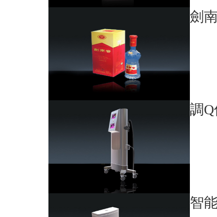
劍
調Q
智