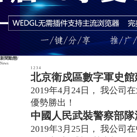
新聞動態/
News
1
2
3
4
北京衛戍區數字軍史館
2019年4月24日， 我
優勢勝出！
中國人民武裝警察部隊
2019年3月25日， 我