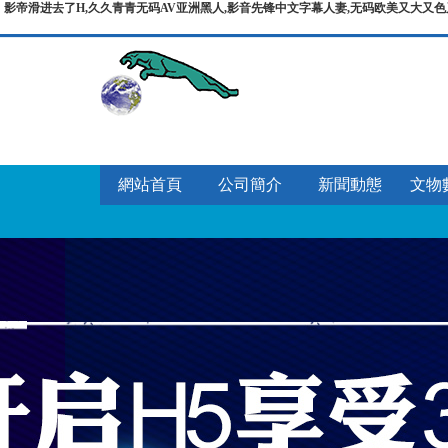
影帝滑进去了H,久久青青无码AV亚洲黑人,影音先锋中文字幕人妻,无码欧美又大又色
網站首頁
公司簡介
新聞動態
文物