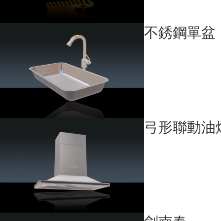
不銹鋼單盆
弓形聯動油