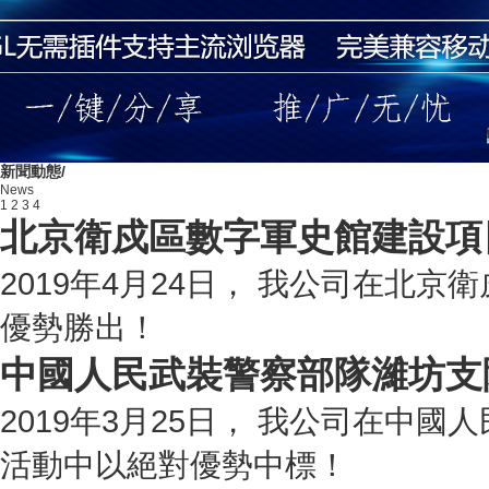
新聞動態/
News
1
2
3
4
北京衛戍區數字軍史館建設項
2019年4月24日， 我公司在北
優勢勝出！
中國人民武裝警察部隊濰坊支
2019年3月25日， 我公司在中
活動中以絕對優勢中標！