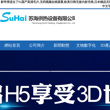
影帝滑进去了H,国产高清毛片,无码视频在线观看,欧美日韩无套内射另类,日本精品无
中文
網站首頁
公司簡介
新聞動態
文物數字化
3D