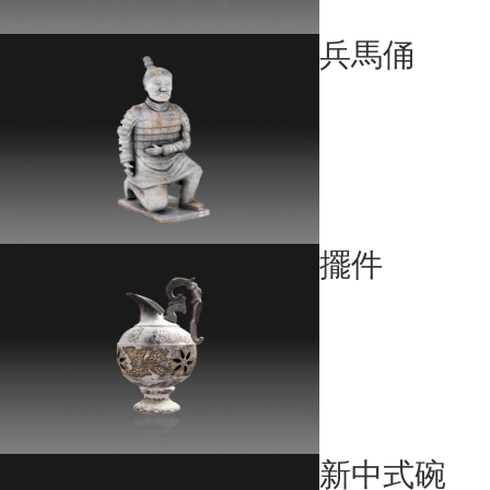
兵馬俑
擺件
新中式碗