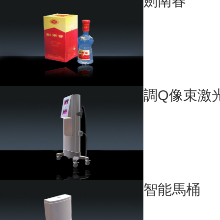
劍南春
調Q像束激
智能馬桶