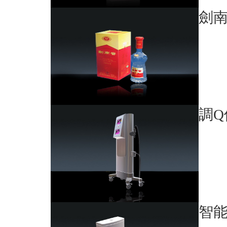
劍
調Q
智