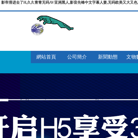
影帝滑进去了H,久久青青无码AV亚洲黑人,影音先锋中文字幕人妻,无码欧美又大又色
網站首頁
公司簡介
新聞動態
文物