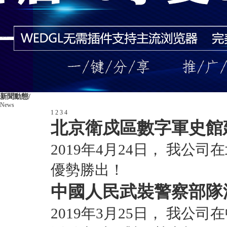
新聞動態/
News
1
2
3
4
北京衛戍區數字軍史館
2019年4月24日， 我
優勢勝出！
中國人民武裝警察部隊
2019年3月25日， 我