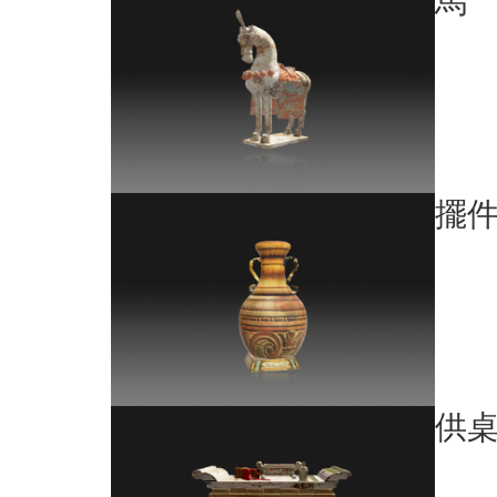
馬
擺
供