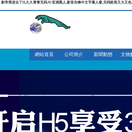
影帝滑进去了H,久久青青无码AV亚洲黑人,影音先锋中文字幕人妻,无码欧美又大又色
網站首頁
公司簡介
新聞動態
文物