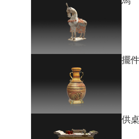
馬
擺
供