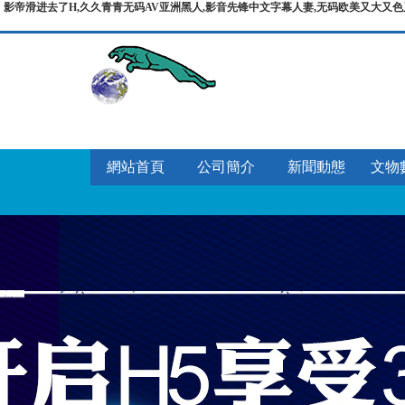
影帝滑进去了H,久久青青无码AV亚洲黑人,影音先锋中文字幕人妻,无码欧美又大又色
網站首頁
公司簡介
新聞動態
文物